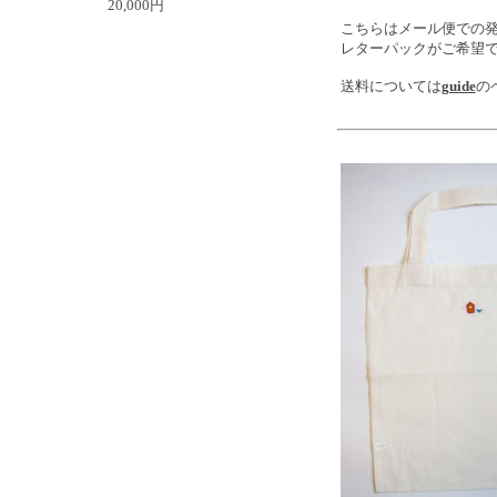
20,000円
こちらはメール便での発
レターパックがご希望
送料については
guide
の