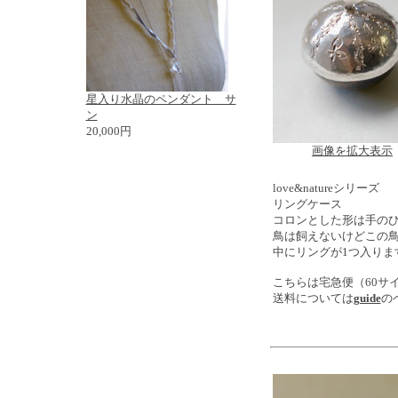
星入り水晶のペンダント サ
ン
20,000円
画像を拡大表示
love&natureシリーズ
リングケース
コロンとした形は手の
鳥は飼えないけどこの
中にリングが1つ入りま
こちらは宅急便（60サ
送料については
guide
の