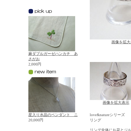
画像を拡大
麻ダブルガーゼハンカチ あ
さがお
2,000円
画像を拡大表示
星入り水晶のペンダント ニ
love&natureシリーズ
20,000円
リング
リング全体にお花とジ