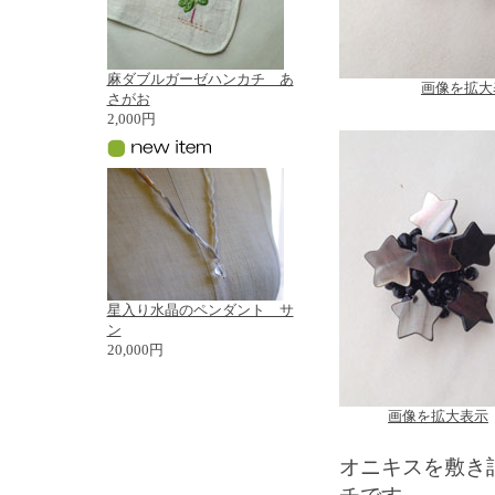
麻ダブルガーゼハンカチ あ
画像を拡大
さがお
2,000円
星入り水晶のペンダント サ
ン
20,000円
画像を拡大表示
オニキスを敷き