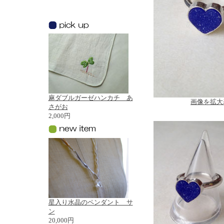
麻ダブルガーゼハンカチ あ
画像を拡大
さがお
2,000円
星入り水晶のペンダント サ
ン
20,000円